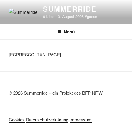
Zum
SUMMERRIDE
Inhalt
01. bis 10. August 2026 #goeast
springen
Menü
[ESPRESSO_TXN_PAGE]
© 2026 Summerride – ein Projekt des BFP NRW
Cookies
Datenschutzerklärung
Impressum