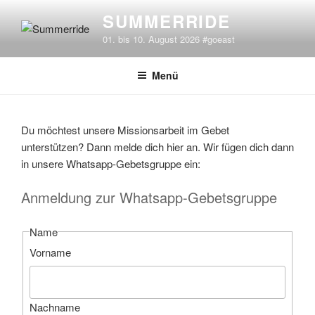
Zum
SUMMERRIDE
Inhalt
01. bis 10. August 2026 #goeast
springen
Menü
Du möchtest unsere Missionsarbeit im Gebet
unterstützen? Dann melde dich hier an. Wir fügen dich dann
in unsere Whatsapp-Gebetsgruppe ein:
Anmeldung zur Whatsapp-Gebetsgruppe
Name
Vorname
Nachname