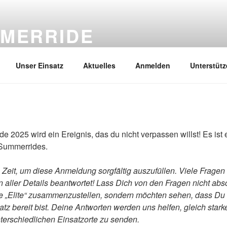
MERRIDE
August 2026 #goeast
Unser Einsatz
Aktuelles
Anmelden
Unterstütz
e 2025 wird ein Ereignis, das du nicht verpassen willst! Es ist 
 Summerrides.
s Zeit, um diese Anmeldung sorgfältig auszufüllen. Viele Frage
n aller Details beantwortet! Lass Dich von den Fragen nicht ab
ine „Elite“ zusammenzustellen, sondern möchten sehen, dass Du
atz bereit bist. Deine Antworten werden uns helfen, gleich st
terschiedlichen Einsatzorte zu senden.