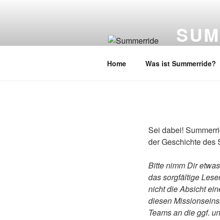
Zum
Inhalt
SUM
springen
01. bis 10. 
Home
Was ist Summerride?
Sei dabei! Summerrid
der Geschichte des
Bitte nimm Dir etwa
das sorgfältige Lese
nicht die Absicht e
diesen Missionseins
Teams an die ggf. un